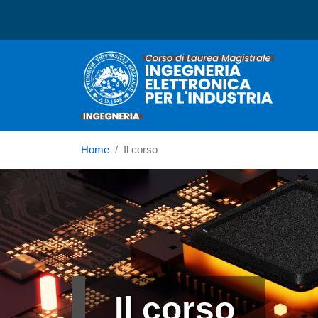
Corso di laurea in Ingegne
Home
Il corso
Immagine
Il corso