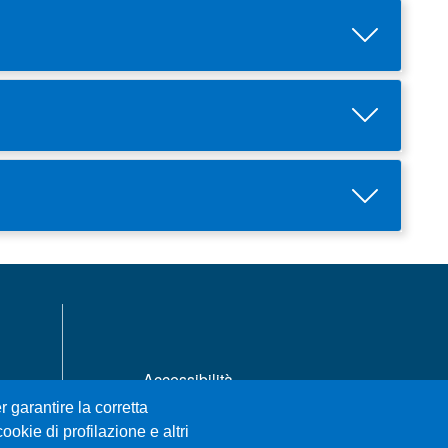
MENÙ FOOTER 1
Accessibilità
Privacy e cookie policy
r garantire la corretta
Mappa del sito
ookie di profilazione e altri