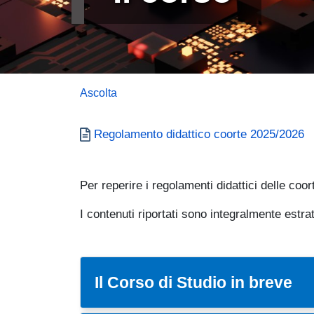
Ascolta
Documento
Regolamento didattico coorte 2025/2026
Per reperire i regolamenti didattici delle coo
I contenuti riportati sono integralmente estr
Il Corso di Studio in breve