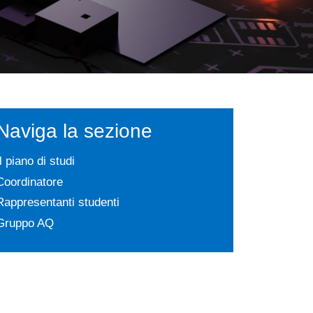
Naviga la sezione
Il piano di studi
Coordinatore
Rappresentanti studenti
Gruppo AQ