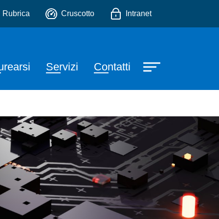
tria
io
Rubrica
Cruscotto
Intranet
urearsi
Servizi
Contatti